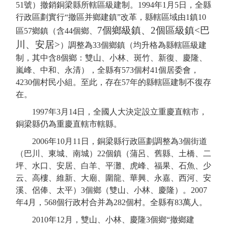
51號
）撤銷銅梁縣所轄區級建制。
1994年1月5日，全縣
行政區劃實行
“撤區
并
鄉
建
鎮
”
改革
，縣
轄
區
域由
1鎮10
7
個鄉級鎮
、
2個區級鎮<巴
區57鄉
鎮（含
44個鄉、
川、安居>
）調整為
33個鄉鎮
（均升格為縣轄區級建
制，其中含
8個鄉：雙山、小林、斑竹、新復、慶隆、
嵐峰、中和、永清
），全縣有
573個村41個居委會，
4230個村民小組
。至此，存在
57年的縣轄區建制不復存
在。
1997年3月14日，全國人大決定設立重慶直轄市，
銅梁縣仍為重慶
直轄
市轄
縣
。
2006年10月11日，
銅梁
縣
行政區劃
調整為
3個街道
（巴川、東城、南城）
22
個
鎮
（蒲呂、舊縣、土橋、二
坪、水口、安居、白羊、平灘、虎峰、福果、石魚、少
云、高樓、維新、大廟、圍龍、華興、永嘉、西河、安
溪、侶俸、太平）
3個
鄉
（
雙山、小林、慶隆
）
。
2007
年4月
，
568個行政村合并為282個村。全縣
有
83萬人。
2010年12月，雙山、小林、慶隆3個鄉“撤鄉建