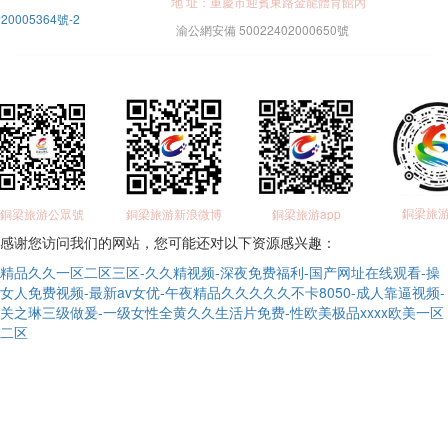
地 址：重慶市迎賓東路金龍體育館內
20005364號-2
渝公網安備 50022402000650號
銅梁旅
銅梁旅游公眾號
銅梁旅游新浪微博
銅梁旅游app
感谢您访问我们的网站，您可能还对以下资源感兴趣：
精品久久一区二区三区-久久精视频-深夜免费福利-国产网址在线观看-操
女人免费视频-最新av女优-午夜精品久久久久久不卡8050-成人靠逼视频-
关之琳三级做爰-一级女性全黄久久生活片免费-性欧美极品xxxx欧美一区
二区