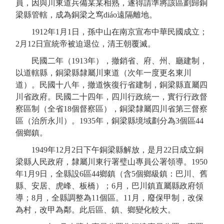
員，因與川東道兵備
某
某相熟，遂得請準將該區劃歸銅
梁縣管轄，成為銅梁之窎
di
á
o
遠隔離地。
1912年1月1日，
孫中山在南京宣布
中華民國成立；
2月12日宣統帝被迫退位，
清王朝覆滅
。
民國二年（
1913年
），撤銷省、府、州、廳建制，
以道轄縣，銅梁縣隸屬川東道（次年一度更名東川
道）。民國十八年，撤道恢復行省建制，銅梁縣直屬四
川省政府。民國二十四年，四川行政統一，實行行政督
察區制（全省
18個督察區
），銅梁隸屬四川省第三督察
區（治所永川）。
1935年，銅梁縣境域劃分為3個區44
個鄉鎮。
1949年12月2日
下午
銅梁縣解放，是月
22日成立銅
梁縣人民政府，隸屬川東
行署
璧山
專
員公署領導
。
1950
年
1月9日，全縣設6區
44
鄉
鎮（含
5個
鄉級鎮：巴川、舊
縣、安居、虎峰、板橋）；
6月，巴川鎮直屬縣政府領
導；8月，全縣調整為11個區。11月，廢保甲制，改保
為村，改甲為鄰。
此后區、鎮、鄉變化較大
。