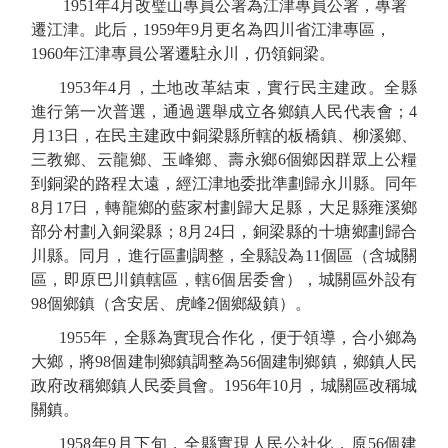
1951年
4月
改璧山
專
員公署
為江津
專
員公署，專署
遷江津
。此后，
1959年9月更名為四川省江津專區，
1960年江津專員公署遷駐永川，仍
領銅梁
。
1953
年
4月
，土地改革結束
，實
行民主建政
。全縣
進行
第一次普選，
通過
選舉成立
各鄉鎮人民代表會
；
4
月13日
，
在民主建政中
銅梁縣所轄的
板橋鎮、柳溪鄉、
三教鄉、云龍鄉、玉峰鄉、壽永鄉
6個
鄉因群眾上公糧
到銅梁的路程太遠，經江津地委批準
劃歸永川縣
。
同年
8月17日，轉龍鄉的藍家村劃歸大足縣，大足縣雍溪鄉
部分村劃入銅梁縣；8月24日，銅梁
縣
的十塘鄉劃歸合
川縣。
同
月，
進行
區劃
調整，
全縣
設
為
1
1
個
區
（含城關
區，即原巴川鎮轄區，轄
6個居委會
），城關區外設有
9
8
個
鄉
鎮（含安居、虎峰
2
個鄉級
鎮
）。
1955年，
全縣為實現合作化，便于領導，合小鄉為
大鄉，
將
98個建制鄉鎮調整為56個建制鄉鎮，鄉鎮人民
政府改稱鄉鎮人民委員會。
1956年10月，城關區改稱城
關鎮。
1958年9月下旬，全縣實現人民公社化，原
56個建