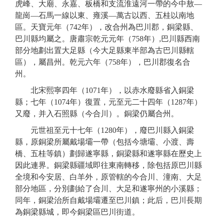
虎峰、大廟、永嘉、板橋和支流淮遠河一帶的今中敖
—
龍崗—石馬一線以東、雍溪—萬古以西、五桂以南地
區
。
天寶元年（
742年
），改合州為巴川郡，銅梁縣、
巴川縣均屬之。
唐肅宗乾元元年（
758年）,巴川
縣
西南
部分地劃
出
置大足縣
（今大足縣東半部為古巴川縣轄
區），屬昌州
。
乾元六年（
758年
），巴川郡復名合
州。
北宋熙寧四年（
1071年
），以赤水廢縣省入銅梁
縣；
七年（
1074年
）
復置，元至元二十
四
年（
128
7
年）
又廢
，并入石照縣（今合川）
。
銅梁仍屬合州。
元
世祖
至元十七年（
1280年），
廢
巴川縣入銅梁
縣，
原銅梁所屬戴場壩一帶
（包括今塘壩、小渡、壽
橋、五桂等鎮）
劃歸遂寧縣
，銅梁縣和遂寧縣在歷史上
因此連界
。銅梁縣
疆域即往東南轉移，除包括原巴川縣
全境和今安居、白羊外，原管轄的今合川、潼南、大足
部分地區，分別劃給了合川、大足和遂寧州的小溪縣；
同年，銅梁
治所自戴場壩遷至巴川鎮
；
此
后，巴川
長期
為銅梁縣城，即今銅梁區
巴川街道
。