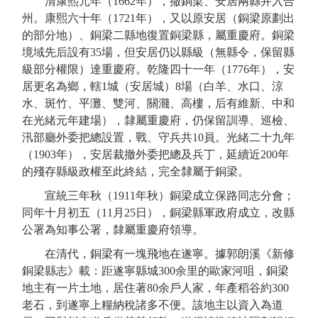
清康熙元年（
1662年），
撤
銅梁、安居兩縣并入合
州。康熙六十年（
1721年），又以原安居（銅梁原劃出
的部分地）、銅梁二縣地復置銅梁縣，屬重慶府。
銅梁
境域先后設有
35場，
但安居仍以縣級（無縣令，保留縣
級部分權限）達重慶府。乾隆四十一年（
1776年
），安
居更名為鄉，轄
1城（安居城）8場（白羊、水口、涼
水、斑竹、平灘、雙河、關濺、高樓，后有維新、中和
在光緒元年建場
），隸屬重慶府，仍保留訓導、巡檢、
汛部廳外委把總設置，戰、守兵共
10員。
光緒二十九年
（
1903年
），安居裁撤外委把總及兵丁，延續近
200年
的殘存縣級政權至此終結，
完全隸屬于銅梁。
宣統三年秋（
1911年秋）銅梁成立保路同志分會；
同年
十月初五
（
11月2
5
日
）
，
銅梁縣軍政府成立，改縣
公署為知事公署，
隸
屬重慶府領導。
在
清代，銅梁有一塊飛地在遂寧。據郭朗溪《新修
銅梁縣志》載
：
距遂寧縣城
300
余里的歐家河咀，
銅梁
地主
有一片土地，居
住著
80
余戶人家，年產
稻
谷
約
300
老石，到遂寧上糧納稅諸多不便。
該地主
以資入
為
道