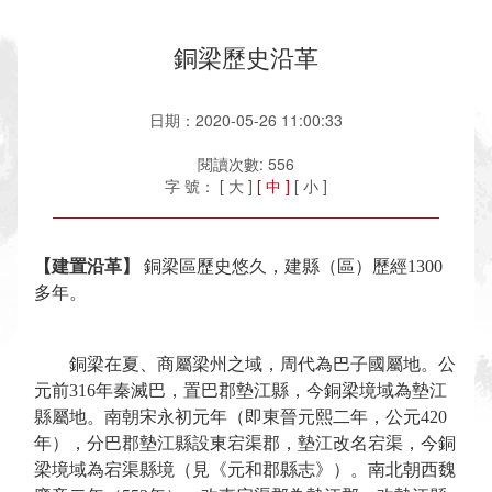
銅梁歷史沿革
日期：2020-05-26 11:00:33
閱讀次數:
556
字 號：
[ 大 ]
[ 中 ]
[ 小 ]
【建置沿革】
銅梁區歷史悠久，建縣
（區）
歷
經
1300
多年。
銅梁
在
夏、商屬梁州之域，周代為巴
子
國屬地。
公
元前
316年
秦滅巴
，
置
巴郡
墊江縣，
今
銅梁
境域
為墊江
縣屬地。
南朝宋永初元年
（
即東晉
元
熙二年，公元
420
年），分
巴郡墊江縣
設東宕渠郡，墊江改名宕渠，
今
銅
梁
境域
為宕渠縣境
（見《元和郡縣志》）
。
南北朝
西魏