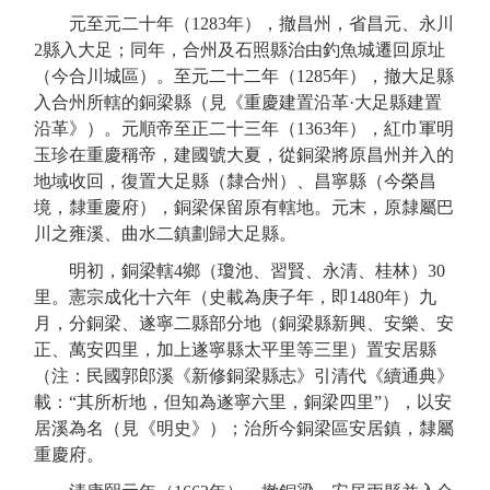
元
至元二十年（
1283年
），撤昌州，省昌元、永川
2縣入大足；同年，合州及石照縣治由釣魚城遷回原址
（今合川城區）。
至元二十二年（
1285年
），
撤大足
縣
入
合州所轄的
銅梁縣
（見《重慶建置沿革
·
大足縣建置
沿革》）
。元順帝至正二十三年（
1363年
），
紅巾軍
明
玉珍在重慶稱帝，建國號大夏，
從銅梁將原昌州并入的
地域收回，復置
大足縣
（
隸合州
）、昌寧縣（今榮昌
境，隸重慶府），銅梁保留原有轄地
。
元末，原隸屬巴
川之雍溪、曲水二鎮劃歸大足縣。
明
初，銅梁轄
4鄉（瓊池、習賢、永清、桂林）30
里。
憲宗成化十
六
年（
史載為庚子年，即
148
0
年）九
月，
分
銅梁、遂寧二縣部分地
（
銅梁縣新興、安樂、
安
正、萬安四里，加上遂寧縣太平里等三里
）
置安居縣
（注：民國郭郎溪《新修銅梁縣志》引清代《續通典》
載：
“其所析地，但知為遂寧六里，銅梁四里”），以安
居溪為名
（
見《明史》
）
；
治所今銅梁
區
安居鎮，隸屬
重慶府。