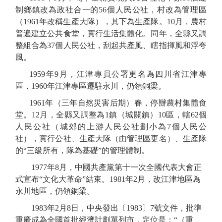
制
鄉
鎮
改
為政社合一
的
56個
人民公社
，村改為
管理區
（
1961年改稱生產大隊
）
，其下為生產隊。
10月，農村
普遍建立公共食堂，實行生活集體化。
同年
，全縣又調
整組合
為
37個人民公社
，刮起共產風、瞎指揮風和浮夸
風。
1959年9月，
江津
專員公署
更名為四川省江津專
區，
1960年江津專區遷駐永川
，仍領銅梁。
1961年
（三年自然災害后期）春，停辦農村集體食
堂。
12月
，全縣又
調整為
1鎮（城關鎮）10區，轄
62個
人民公社
（城郊的上游人民公社劃小為
7個人民公
社
），實行公社、生產大隊（由管理區更名）、生產隊
的
“三級所有，隊為基礎”的管理體制
。
1977年8月，
中國共產黨第十一次全國代表大會
正
式宣布
“文化大革命”結束。
1981年2月
，
改江津
地
區為
永川地區，
仍
領銅梁。
1983年
2月8日，中央發出〔1983〕7號文件，批準
重慶成為全國首批經濟計劃單列市，定位是：“（重