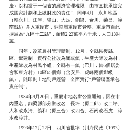
慶）以相當于一個省的經濟管理權限，由市直接承擔完
成國家計劃和上繳財政的責任”。
同
年
4月，永川地區
（
轄
永川
、江津、璧山、大足、銅梁、合川、榮昌、潼
南
8
縣
）
并入
重慶市
，銅梁屬重慶市管轄
。
重慶市自此
擴展為
“九區十二縣”，面積
2.23萬平方千米，人口1394
萬。
同年，改革農村管理體制。
12月，
全縣恢復縣、
區、鄉建制，實行公社改為鄉或鎮，生產大隊改為村，
生產隊改為村民小組，全縣有一鎮（巴川，轄
6個居委
會和東方
村
）
10區65個鄉（含安居、虎峰兩個鄉級
鎮）。
隨即劃土地到戶經營，全面實行
“戶營聯產承包
責任制”。
1984年9月20日，重慶市地名辦公室通知，因在市
內重名，銅梁縣部分鄉改名：長坪（原二郎）改二坪、
人和改永清、義和（原三合）改四合、石崗改石虎、涼
水改涼井。
199
3
年
12月22日
，四川省批準（川府民政
〔
1993
〕