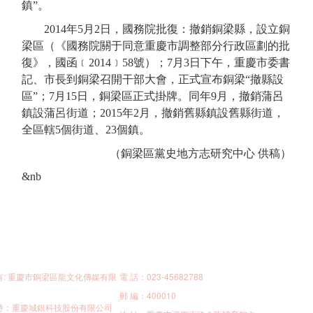
鎮”。
2014年5月2日，國務院批復
：
撤銷銅梁縣，設立銅
梁區（《國務院關于同意重慶市調整部分行政區劃的批
復》
，
國函﹝
2014﹞58號）
；
7月3日下午，重慶市委書
記、市長到銅梁召開干部大會，正式宣布銅梁“撤縣設
區”；
7月15日，銅梁區正式掛牌。
同
年
9月
，
撤銷蒲呂
鎮設蒲呂街道；
2015年
2月
，
撤銷舊縣鎮設舊縣街道，
全區
轄
5
個街道、
2
3
個鎮
。
（銅梁區黨史地方志研究中心
供稿）
&nb
有: 重慶市銅梁區龍文化傳媒有限
電 話：023-45682788
郵 編：400010
持：重慶城銀科技股份有限公司