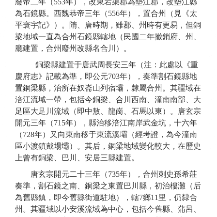
廢帝二年（
553年
），
改東宕渠郡為墊江郡，改墊江縣
為石鏡縣。
西魏
恭帝三年（
556年），置合州
（見《太
平寰宇記》）。
隋、唐時期，雖郡、州時有更易，但銅
梁地域一直為合州石鏡縣轄地
（民國二年撤銷府、州、
廳建置，合州廢州改縣名合川）。
銅梁縣建置于唐武周長安三年
（注：此處以《重
慶府志》記載為準，即公元
703年
）
，奏準割石鏡縣地
置銅梁縣
，治所在奴崙山列宿壩
，隸屬合州。
其疆域在
涪江流域一帶，包括今銅梁、合川西南、潼南南部、大
足區大足川流域（即中敖、龍崗、石馬以東）。唐玄宗
開元三年（
715年
），縣治移涪江南岸武金坑，十六年
（
728年
）又向東南移于東流溪壩（經考證，為今潼南
區小渡鎮戴場壩）。
其后，銅梁地域
變化較大，
在歷史
上曾有銅梁、巴川、安居三縣建
置
。
唐玄宗開元二十三年（
735年），合州刺史孫希莊
奏準，割石鏡之南、銅梁之東置巴川縣，
初治樓灘（
后
為舊縣鎮，即
今舊縣
街道駐地
），
轄
7鄉11里，
仍隸合
州
。其疆域以小安溪流域為中心，包括今舊縣、蒲呂、